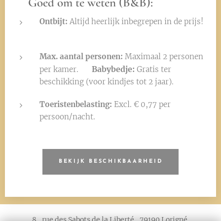
👉
Goed om te weten (B&B):
Ontbijt:
Altijd heerlijk inbegrepen in de prijs!
☕🥐
Max. aantal personen:
Maximaal 2 personen
Babybedje:
per kamer. 👶
Gratis ter
beschikking (voor kindjes tot 2 jaar).
Toeristenbelasting:
Excl. € 0,77 per
persoon/nacht.
BEKIJK BESCHIKBAARHEID
8, rue des Sabots de la Liberté, 79190 Lorigné