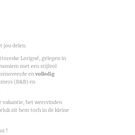
t jou delen.
ttoreske Lorigné, gelegen in
ynoniem met een stijlvol
gerenoveerde en
volledig
mers (B&B) en
tes). ⭐⭐⭐⭐
e vakantie, het weervinden
eluk zit hem toch in de kleine
ur !