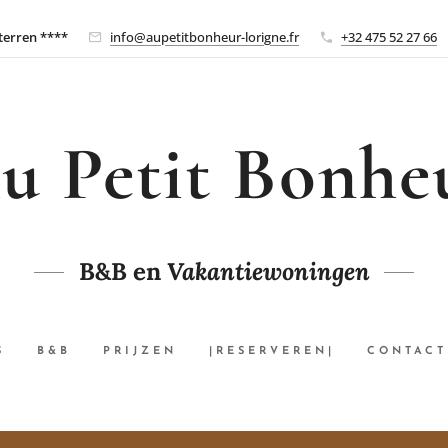
Sterren ****
info@aupetitbonheur-lorigne.fr
+32 475 52 27 66
u Petit Bonhe
B&B en
Vakantiewoningen
S
B&B
PRIJZEN
|RESERVEREN|
CONTACT