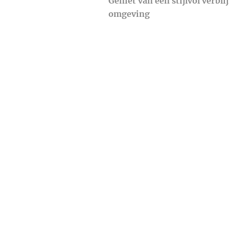
Geniet van een stijlvol verbli
omgeving