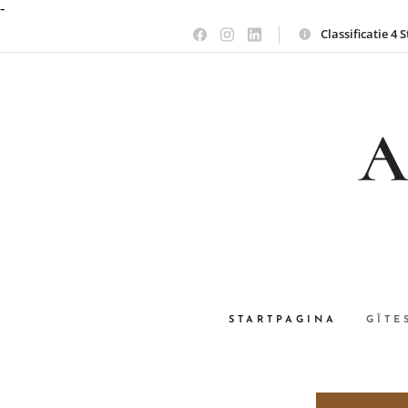
-
Classificatie 4 
A
STARTPAGINA
GÎTE