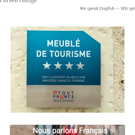
jf in een rustige
💬
We speak English — Wir sp