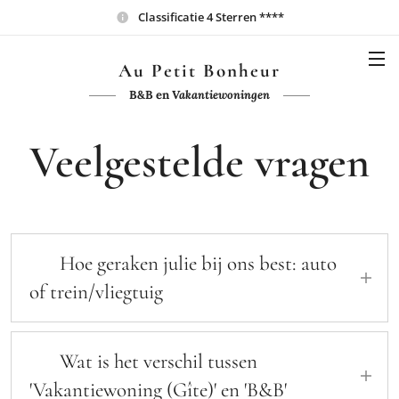
Classificatie 4 Sterren ****
Au Petit Bonheur
B&B en
Vakantiewoningen
Veelgestelde vragen
🚗 Hoe geraken julie bij ons best: auto
of trein/vliegtuig
Je kan ons niet alleen bereiken met eigen
transport (na Parijs, volg richting A10
🏡 Wat is het verschil tussen
Bordeaux), maar ook met de
'Vakantiewoning (Gîte)' en 'B&B'
hogesnelheidstrein (Poitiers op 40') of per