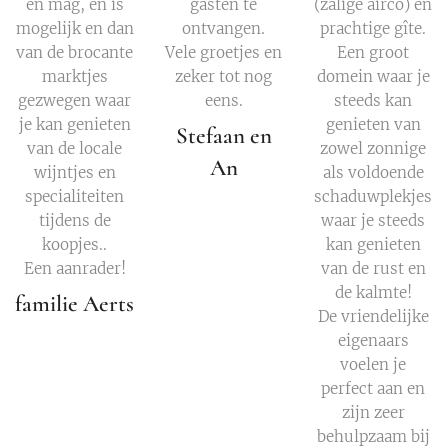
en mag, en is
gasten te
(zalige airco) en
mogelijk en dan
ontvangen.
prachtige gîte.
van de brocante
Vele groetjes en
Een groot
marktjes
zeker tot nog
domein waar je
gezwegen waar
eens.
steeds kan
je kan genieten
genieten van
Stefaan en
van de locale
zowel zonnige
An
wijntjes en
als voldoende
specialiteiten
schaduwplekjes
tijdens de
waar je steeds
koopjes..
kan genieten
Een aanrader!
van de rust en
de kalmte!
familie Aerts
De vriendelijke
eigenaars
voelen je
perfect aan en
zijn zeer
behulpzaam bij