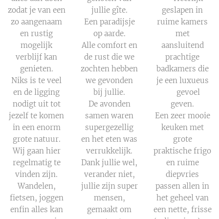
zodat je van een
jullie gîte.
geslapen in
zo aangenaam
Een paradijsje
ruime kamers
en rustig
op aarde.
met
mogelijk
Alle comfort en
aansluitend
verblijf kan
de rust die we
prachtige
genieten.
zochten hebben
badkamers die
Niks is te veel
we gevonden
je een luxueus
en de ligging
bij jullie.
👌 gevoel
nodigt uit tot
De avonden
geven.
jezelf te komen
samen waren
Een zeer mooie
in een enorm
supergezellig
keuken met
grote natuur.
en het eten was
grote
Wij gaan hier
verrukkelijk.
praktische frigo
regelmatig te
Dank jullie wel,
en ruime
vinden zijn.
verander niet,
diepvries
Wandelen,
jullie zijn super
passen allen in
fietsen, joggen
mensen,
het geheel van
enfin alles kan
gemaakt om
een nette, frisse