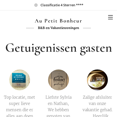
Classificatie 4 Sterren ****
Au Petit Bonheur
B&B en
Vakantiewoningen
Getuigenissen gasten
Top locatie, met
Liefste Sylvia
Zalige afsluiter
super lieve
en Nathan,
van onze
mensen die er
We hebben
vakantie gehad.
alles aan doen
genoten van
😎 Heerlijk