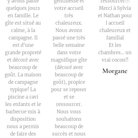
y avons passé
gentillesse et
ressourcer!!!
quelques jours
votre accueil
Merci à Sylvia
en famille. Le
très
et Nathan pour
gîte est situé au
chaleureux.
l accueil
calme, à la
Nous avons
chaleureux et
campagne. Il
passé une très
familial
est d'une
belle semaine
Et les
grande propreté
dans votre
chambres… un
et décoré avec
magnifique gîte
vrai cocon!!
beaucoup de
(décoré avec
Morgane
goût. La maison
beaucoup de
de campagne
goût), propice
typique! La
pour se reposer
piscine a ravi
et se
les enfants et le
ressourcer.
barbecue mis à
Nous vous
disposition
souhaitons
nous a permis
beaucoup de
de faire des
succès et nous