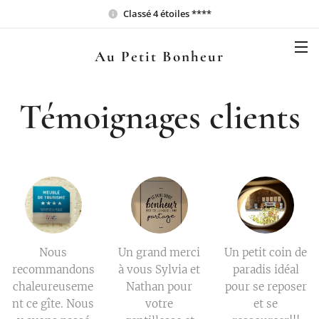
Classé 4 étoiles ****
Au Petit Bonheur
Témoignages clients
Nous
Un grand merci
Un petit coin de
recommandons
à vous Sylvia et
paradis idéal
chaleureuseme
Nathan pour
pour se reposer
nt ce gîte. Nous
votre
et se