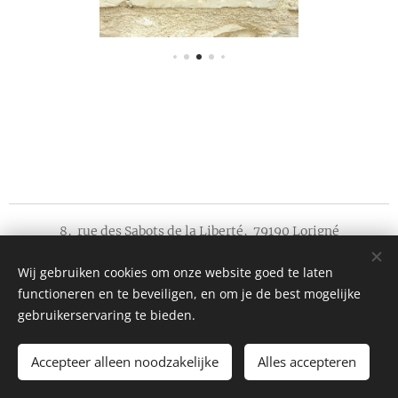
8, rue des Sabots de la Liberté, 79190 Lorigné
©
Tous droits réservés
2026
Wij gebruiken cookies om onze website goed te laten
Au Petit Bonheur de Lorigné
⭐⭐⭐⭐
functioneren en te beveiligen, en om je de best mogelijke
B&B et Gîtes en campagne
Cookies
gebruikerservaring te bieden.
Langues
Accepteer alleen noodzakelijke
Alles accepteren
Nederlands
Français